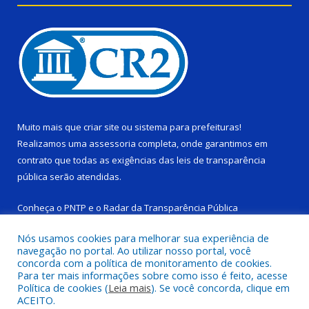
Muito mais que
criar site
ou
sistema para prefeituras
!
Realizamos uma
assessoria
completa, onde garantimos em
contrato que todas as exigências das
leis de transparência
pública
serão atendidas.
Conheça o
PNTP
e o
Radar da Transparência Pública
Nós usamos cookies para melhorar sua experiência de
navegação no portal. Ao utilizar nosso portal, você
concorda com a política de monitoramento de cookies.
Para ter mais informações sobre como isso é feito, acesse
Todos os direitos reservados a Câmara Municipal de Ponta de
Política de cookies (
Leia mais
). Se você concorda, clique em
Pedras.
ACEITO.