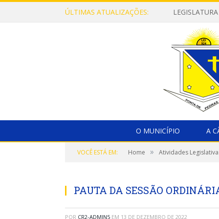
ÚLTIMAS ATUALIZAÇÕES:
LEGISLATURA
O MUNICÍPIO
A 
»
VOCÊ ESTÁ EM:
Home
Atividades Legislativa
PAUTA DA SESSÃO ORDINÁRIA,
POR
CR2-ADMIN5
EM
13 DE DEZEMBRO DE 2022