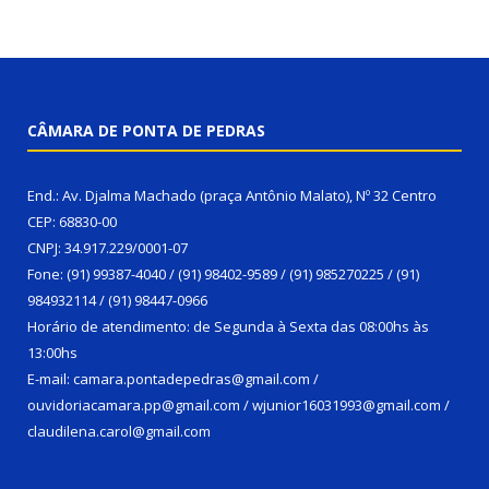
CÂMARA DE PONTA DE PEDRAS
End.: Av. Djalma Machado (praça Antônio Malato), Nº 32 Centro
CEP: 68830-00
CNPJ: 34.917.229/0001-07
Fone: (91) 99387-4040 / (91) 98402-9589 / (91) 985270225 / (91)
984932114 / (91) 98447-0966
Horário de atendimento: de Segunda à Sexta das 08:00hs às
13:00hs
E-mail: camara.pontadepedras@gmail.com /
ouvidoriacamara.pp@gmail.com / wjunior16031993@gmail.com /
claudilena.carol@gmail.com