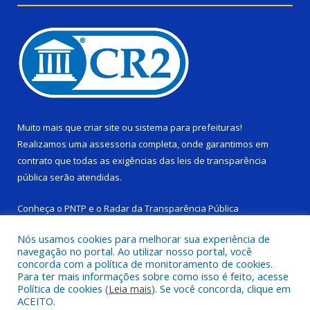
Muito mais que
criar site
ou
sistema para prefeituras
!
Realizamos uma
assessoria
completa, onde garantimos em
contrato que todas as exigências das
leis de transparência
pública
serão atendidas.
Conheça o
PNTP
e o
Radar da Transparência Pública
Nós usamos cookies para melhorar sua experiência de
navegação no portal. Ao utilizar nosso portal, você
concorda com a política de monitoramento de cookies.
Para ter mais informações sobre como isso é feito, acesse
Todos os direitos reservados a Câmara Municipal de Ponta de
Política de cookies (
Leia mais
). Se você concorda, clique em
Pedras.
ACEITO.