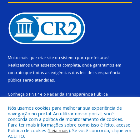
Muito mais que
criar site
ou
sistema para prefeituras
!
Realizamos uma
assessoria
completa, onde garantimos em
contrato que todas as exigências das
leis de transparência
pública
serão atendidas.
Conheça o
PNTP
e o
Radar da Transparência Pública
Nós usamos cookies para melhorar sua experiência de
navegação no portal. Ao utilizar nosso portal, você
concorda com a política de monitoramento de cookies.
Para ter mais informações sobre como isso é feito, acesse
Todos os direitos reservados a Câmara Municipal de Ponta de
Política de cookies (
Leia mais
). Se você concorda, clique em
Pedras.
ACEITO.