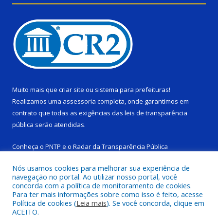
Muito mais que
criar site
ou
sistema para prefeituras
!
Realizamos uma
assessoria
completa, onde garantimos em
contrato que todas as exigências das
leis de transparência
pública
serão atendidas.
Conheça o
PNTP
e o
Radar da Transparência Pública
Nós usamos cookies para melhorar sua experiência de
navegação no portal. Ao utilizar nosso portal, você
concorda com a política de monitoramento de cookies.
Para ter mais informações sobre como isso é feito, acesse
Todos os direitos reservados a Câmara Municipal de Ponta de
Política de cookies (
Leia mais
). Se você concorda, clique em
Pedras.
ACEITO.