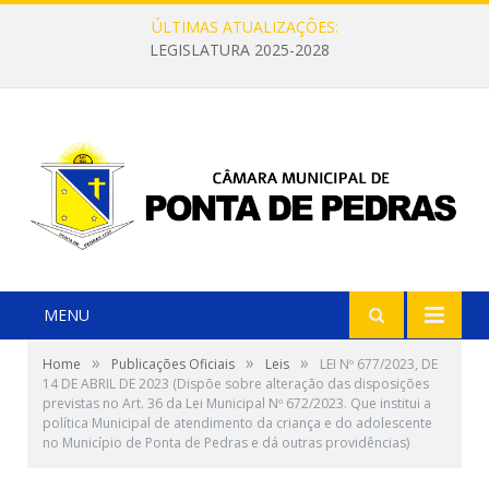
ÚLTIMAS ATUALIZAÇÕES:
LEGISLATURA 2025-2028
MENU
»
»
»
Home
Publicações Oficiais
Leis
LEI Nº 677/2023, DE
14 DE ABRIL DE 2023 (Dispõe sobre alteração das disposições
previstas no Art. 36 da Lei Municipal Nº 672/2023. Que institui a
política Municipal de atendimento da criança e do adolescente
no Município de Ponta de Pedras e dá outras providências)