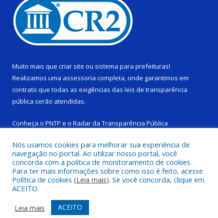
Muito mais que
criar site
ou
sistema para prefeituras
!
Realizamos uma
assessoria
completa, onde garantimos em
contrato que todas as exigências das
leis de transparência
pública
serão atendidas.
Conheça o
PNTP
e o
Radar da Transparência Pública
Nós usamos cookies para melhorar sua experiência de
navegação no portal. Ao utilizar nosso portal, você
concorda com a política de monitoramento de cookies.
Para ter mais informações sobre como isso é feito, acesse
Todos os direitos reservados a Câmara Municipal de Ponta de
Política de cookies (
Leia mais
). Se você concorda, clique em
Pedras.
ACEITO.
Mapa do Site
Acessar Área Administrativa
ACEITO
Leia mais
Acessar Webmail