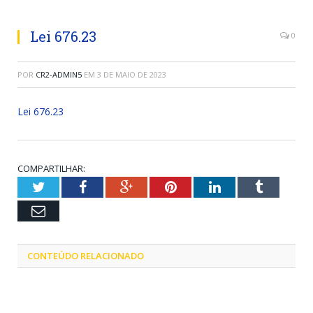
Lei 676.23
0
POR
CR2-ADMIN5
EM
3 DE MAIO DE 2023
Lei 676.23
COMPARTILHAR:
Twitter
Facebook
Google+
Pinterest
LinkedIn
Tumblr
Email
CONTEÚDO RELACIONADO