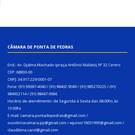
CÂMARA DE PONTA DE PEDRAS
End.: Av. Djalma Machado (praça Antônio Malato), Nº 32 Centro
CEP: 68830-00
CNPJ: 34.917.229/0001-07
Fone: (91) 99387-4040 / (91) 98402-9589 / (91) 985270225 / (91)
984932114 / (91) 98447-0966
Horário de atendimento: de Segunda à Sexta das 08:00hs às
13:00hs
E-mail: camara.pontadepedras@gmail.com /
ouvidoriacamara.pp@gmail.com / wjunior16031993@gmail.com /
claudilena.carol@gmail.com