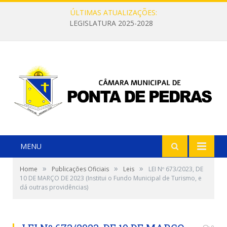
ÚLTIMAS ATUALIZAÇÕES:
LEGISLATURA 2025-2028
MENU
»
»
»
Home
Publicações Oficiais
Leis
LEI Nº 673/2023, DE
10 DE MARÇO DE 2023 (Institui o Fundo Municipal de Turismo, e
dá outras providências)