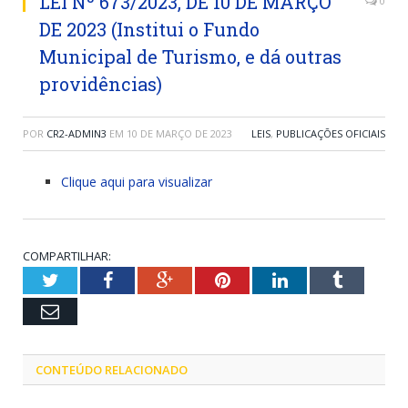
LEI Nº 673/2023, DE 10 DE MARÇO
0
DE 2023 (Institui o Fundo
Municipal de Turismo, e dá outras
providências)
POR
CR2-ADMIN3
EM
10 DE MARÇO DE 2023
LEIS
,
PUBLICAÇÕES OFICIAIS
Clique aqui para visualizar
COMPARTILHAR:
Twitter
Facebook
Google+
Pinterest
LinkedIn
Tumblr
Email
CONTEÚDO RELACIONADO