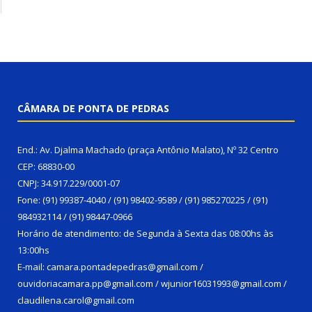
CÂMARA DE PONTA DE PEDRAS
End.: Av. Djalma Machado (praça Antônio Malato), Nº 32 Centro
CEP: 68830-00
CNPJ: 34.917.229/0001-07
Fone: (91) 99387-4040 / (91) 98402-9589 / (91) 985270225 / (91)
984932114 / (91) 98447-0966
Horário de atendimento: de Segunda à Sexta das 08:00hs às
13:00hs
E-mail: camara.pontadepedras@gmail.com /
ouvidoriacamara.pp@gmail.com / wjunior16031993@gmail.com /
claudilena.carol@gmail.com