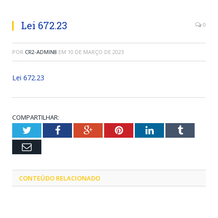
Lei 672.23
0
POR
CR2-ADMIN8
EM
10 DE MARÇO DE 2023
Lei 672.23
COMPARTILHAR:
Twitter
Facebook
Google+
Pinterest
LinkedIn
Tumblr
Email
CONTEÚDO RELACIONADO