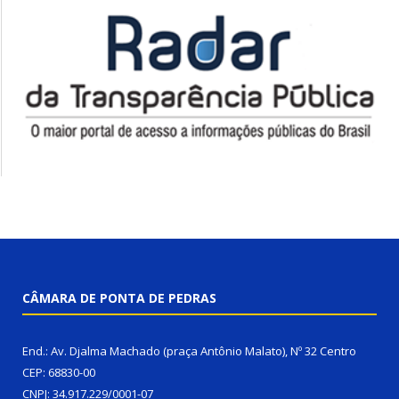
CÂMARA DE PONTA DE PEDRAS
End.: Av. Djalma Machado (praça Antônio Malato), Nº 32 Centro
CEP: 68830-00
CNPJ: 34.917.229/0001-07