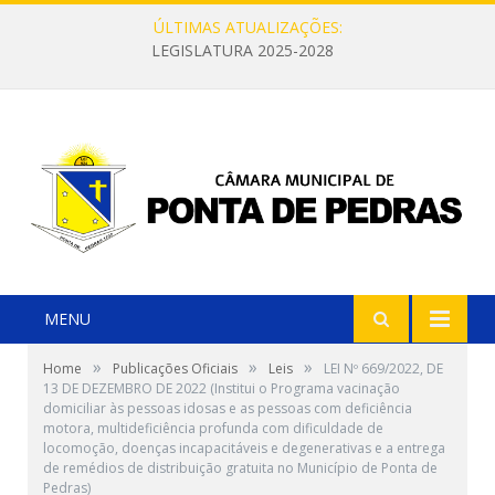
ÚLTIMAS ATUALIZAÇÕES:
LEGISLATURA 2025-2028
MENU
»
»
»
Home
Publicações Oficiais
Leis
LEI Nº 669/2022, DE
13 DE DEZEMBRO DE 2022 (Institui o Programa vacinação
domiciliar às pessoas idosas e as pessoas com deficiência
motora, multideficiência profunda com dificuldade de
locomoção, doenças incapacitáveis e degenerativas e a entrega
de remédios de distribuição gratuita no Município de Ponta de
Pedras)