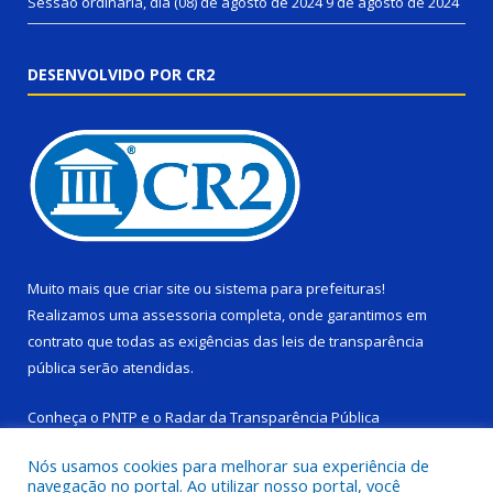
Sessão ordinária, dia (08) de agosto de 2024
9 de agosto de 2024
DESENVOLVIDO POR CR2
Muito mais que
criar site
ou
sistema para prefeituras
!
Realizamos uma
assessoria
completa, onde garantimos em
contrato que todas as exigências das
leis de transparência
pública
serão atendidas.
Conheça o
PNTP
e o
Radar da Transparência Pública
Nós usamos cookies para melhorar sua experiência de
navegação no portal. Ao utilizar nosso portal, você