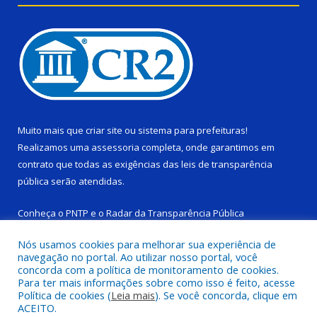
Muito mais que
criar site
ou
sistema para prefeituras
!
Realizamos uma
assessoria
completa, onde garantimos em
contrato que todas as exigências das
leis de transparência
pública
serão atendidas.
Conheça o
PNTP
e o
Radar da Transparência Pública
Nós usamos cookies para melhorar sua experiência de
navegação no portal. Ao utilizar nosso portal, você
concorda com a política de monitoramento de cookies.
Para ter mais informações sobre como isso é feito, acesse
Todos os direitos reservados a Câmara Municipal de Ponta de
Política de cookies (
Leia mais
). Se você concorda, clique em
Pedras.
ACEITO.