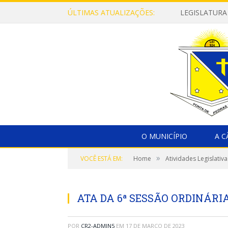
ÚLTIMAS ATUALIZAÇÕES:
LEGISLATURA
O MUNICÍPIO
A 
»
VOCÊ ESTÁ EM:
Home
Atividades Legislativa
ATA DA 6ª SESSÃO ORDINÁRIA
POR
CR2-ADMIN5
EM
17 DE MARÇO DE 2023