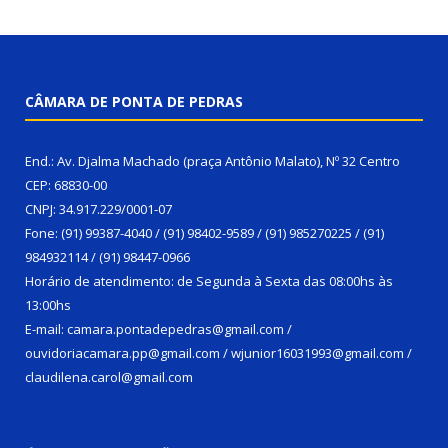
CÂMARA DE PONTA DE PEDRAS
End.: Av. Djalma Machado (praça Antônio Malato), Nº 32 Centro
CEP: 68830-00
CNPJ: 34.917.229/0001-07
Fone: (91) 99387-4040 / (91) 98402-9589 / (91) 985270225 / (91)
984932114 / (91) 98447-0966
Horário de atendimento: de Segunda à Sexta das 08:00hs às
13:00hs
E-mail: camara.pontadepedras@gmail.com /
ouvidoriacamara.pp@gmail.com / wjunior16031993@gmail.com /
claudilena.carol@gmail.com