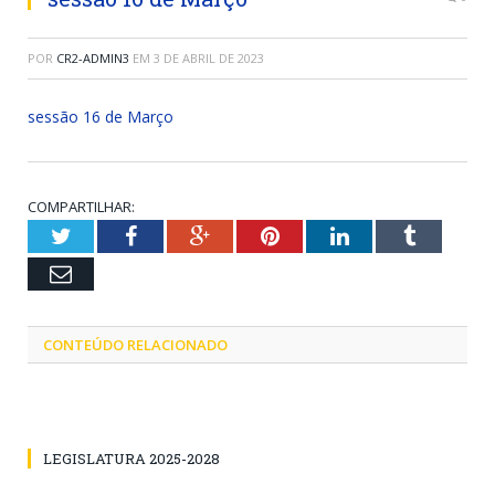
POR
CR2-ADMIN3
EM
3 DE ABRIL DE 2023
sessão 16 de Março
COMPARTILHAR:
Twitter
Facebook
Google+
Pinterest
LinkedIn
Tumblr
Email
CONTEÚDO RELACIONADO
LEGISLATURA 2025-2028