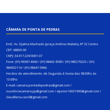
CÂMARA DE PONTA DE PEDRAS
End.: Av. Djalma Machado (praça Antônio Malato), Nº 32 Centro
CEP: 68830-00
CNPJ: 34.917.229/0001-07
Fone: (91) 99387-4040 / (91) 98402-9589 / (91) 985270225 / (91)
984932114 / (91) 98447-0966
Horário de atendimento: de Segunda à Sexta das 08:00hs às
13:00hs
E-mail: camara.pontadepedras@gmail.com /
ouvidoriacamara.pp@gmail.com / wjunior16031993@gmail.com /
claudilena.carol@gmail.com