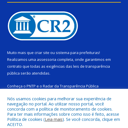
Muito mais que
criar site
ou
sistema para prefeituras
!
Realizamos uma
assessoria
completa, onde garantimos em
contrato que todas as exigências das
leis de transparência
pública
serão atendidas.
Conheça o
PNTP
e o
Radar da Transparência Pública
Nós usamos cookies para melhorar sua experiência de
navegação no portal. Ao utilizar nosso portal, você
concorda com a política de monitoramento de cookies.
Para ter mais informações sobre como isso é feito, acesse
Todos os direitos reservados a Câmara Municipal de Ponta de
Política de cookies (
Leia mais
). Se você concorda, clique em
Pedras.
ACEITO.