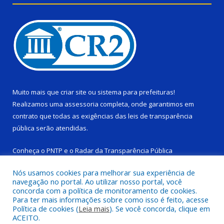
Muito mais que
criar site
ou
sistema para prefeituras
!
Realizamos uma
assessoria
completa, onde garantimos em
contrato que todas as exigências das
leis de transparência
pública
serão atendidas.
Conheça o
PNTP
e o
Radar da Transparência Pública
Nós usamos cookies para melhorar sua experiência de
navegação no portal. Ao utilizar nosso portal, você
concorda com a política de monitoramento de cookies.
Para ter mais informações sobre como isso é feito, acesse
Todos os direitos reservados a Câmara Municipal de Ponta de
Política de cookies (
Leia mais
). Se você concorda, clique em
Pedras.
ACEITO.