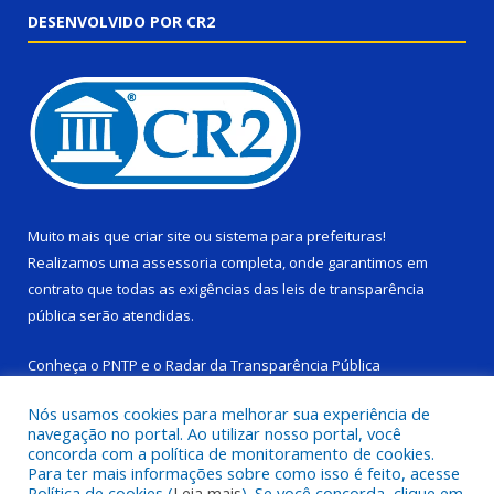
DESENVOLVIDO POR CR2
Muito mais que
criar site
ou
sistema para prefeituras
!
Realizamos uma
assessoria
completa, onde garantimos em
contrato que todas as exigências das
leis de transparência
pública
serão atendidas.
Conheça o
PNTP
e o
Radar da Transparência Pública
Nós usamos cookies para melhorar sua experiência de
navegação no portal. Ao utilizar nosso portal, você
concorda com a política de monitoramento de cookies.
Para ter mais informações sobre como isso é feito, acesse
Todos os direitos reservados a Câmara Municipal de Ponta de
Política de cookies (
Leia mais
). Se você concorda, clique em