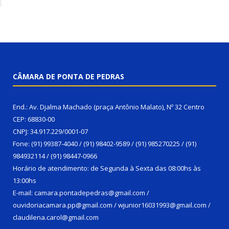
CÂMARA DE PONTA DE PEDRAS
End.: Av. Djalma Machado (praça Antônio Malato), Nº 32 Centro
CEP: 68830-00
CNPJ: 34.917.229/0001-07
Fone: (91) 99387-4040 / (91) 98402-9589 / (91) 985270225 / (91)
984932114 / (91) 98447-0966
Horário de atendimento: de Segunda à Sexta das 08:00hs às
13:00hs
E-mail: camara.pontadepedras@gmail.com /
ouvidoriacamara.pp@gmail.com / wjunior16031993@gmail.com /
claudilena.carol@gmail.com