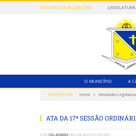
ÚLTIMAS ATUALIZAÇÕES:
LEGISLATURA
O MUNICÍPIO
A 
»
VOCÊ ESTÁ EM:
Home
Atividades Legislativa
ATA DA 17ª SESSÃO ORDINÁRIA
POR
CR2-ADMIN3
EM
6 DE AGOSTO DE 2021