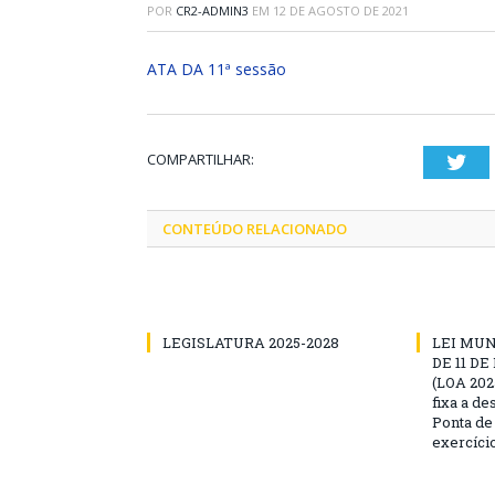
POR
CR2-ADMIN3
EM
12 DE AGOSTO DE 2021
ATA DA 11ª sessão
COMPARTILHAR:
Twi
CONTEÚDO RELACIONADO
LEGISLATURA 2025-2028
LEI MUNI
DE 11 D
(LOA 2025
fixa a d
Ponta de
exercíci