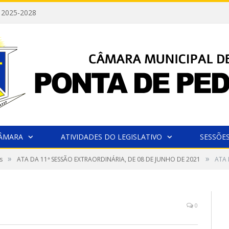
 2025-2028
CÂMARA
ATIVIDADES DO LEGISLATIVO
SESSÕE
»
»
s
ATA DA 11ª SESSÃO EXTRAORDINÁRIA, DE 08 DE JUNHO DE 2021
ATA 
0