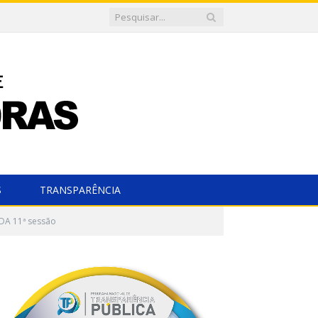
S
TRANSPARÊNCIA
DA 11ª sessão