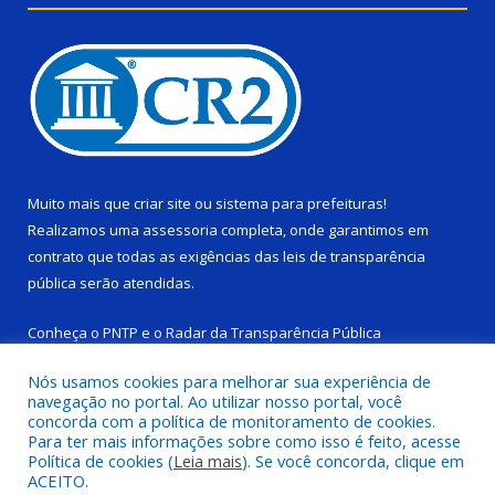
Muito mais que
criar site
ou
sistema para prefeituras
!
Realizamos uma
assessoria
completa, onde garantimos em
contrato que todas as exigências das
leis de transparência
pública
serão atendidas.
Conheça o
PNTP
e o
Radar da Transparência Pública
Nós usamos cookies para melhorar sua experiência de
navegação no portal. Ao utilizar nosso portal, você
concorda com a política de monitoramento de cookies.
Para ter mais informações sobre como isso é feito, acesse
Todos os direitos reservados a Câmara Municipal de Ponta de
Política de cookies (
Leia mais
). Se você concorda, clique em
Pedras.
ACEITO.