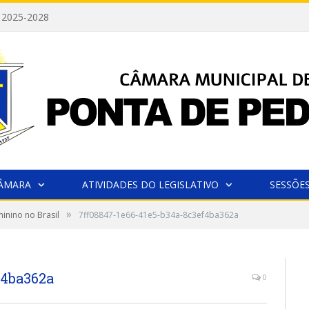
 2025-2028
CÂMARA
ATIVIDADES DO LEGISLATIVO
SESSÕE
»
inino no Brasil
7ff08847-1e66-41e5-b34a-8c3ef4ba362a
f4ba362a
0