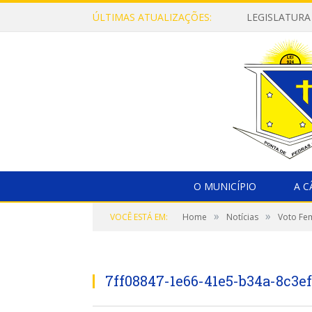
ÚLTIMAS ATUALIZAÇÕES:
LEGISLATURA
O MUNICÍPIO
A 
»
»
VOCÊ ESTÁ EM:
Home
Notícias
Voto Fem
7ff08847-1e66-41e5-b34a-8c3e