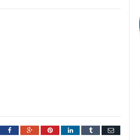
tter
Facebook
Google+
Pinterest
LinkedIn
Tumblr
Email