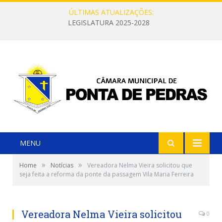
ÚLTIMAS ATUALIZAÇÕES:
LEGISLATURA 2025-2028
MENU
»
»
Home
Notícias
Vereadora Nelma Vieira solicitou que
seja feita a reforma da ponte da passagem Vila Maria Ferreira
Vereadora Nelma Vieira solicitou
0