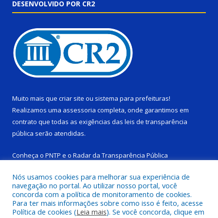
DESENVOLVIDO POR CR2
Muito mais que
criar site
ou
sistema para prefeituras
!
Realizamos uma
assessoria
completa, onde garantimos em
contrato que todas as exigências das
leis de transparência
pública
serão atendidas.
Conheça o
PNTP
e o
Radar da Transparência Pública
Nós usamos cookies para melhorar sua experiência de
navegação no portal. Ao utilizar nosso portal, você
concorda com a política de monitoramento de cookies.
Para ter mais informações sobre como isso é feito, acesse
Todos os direitos reservados a Câmara Municipal de Ponta de
Política de cookies (
Leia mais
). Se você concorda, clique em
Pedras.