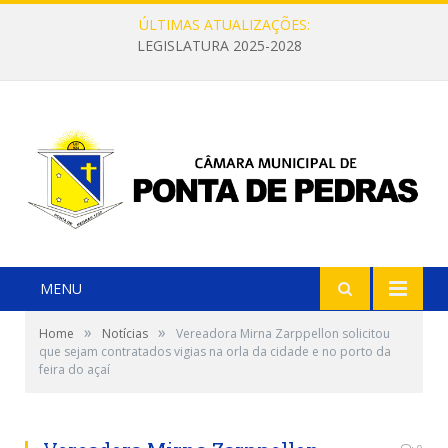
ÚLTIMAS ATUALIZAÇÕES:
LEGISLATURA 2025-2028
MENU
»
»
Home
Notícias
Vereadora Mirna Zarppellon solicitou
que sejam contratados vigias na orla da cidade e no porto da
feira do açaí