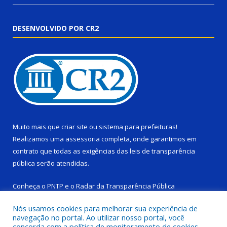
DESENVOLVIDO POR CR2
Muito mais que
criar site
ou
sistema para prefeituras
!
Realizamos uma
assessoria
completa, onde garantimos em
contrato que todas as exigências das
leis de transparência
pública
serão atendidas.
Conheça o
PNTP
e o
Radar da Transparência Pública
Nós usamos cookies para melhorar sua experiência de
navegação no portal. Ao utilizar nosso portal, você
concorda com a política de monitoramento de cookies.