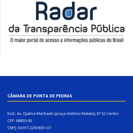
CÂMARA DE PONTA DE PEDRAS
End.: Av. Djalma Machado (praça Antônio Malato), Nº 32 Centro
CEP: 68830-00
CNPJ: 34.917.229/0001-07