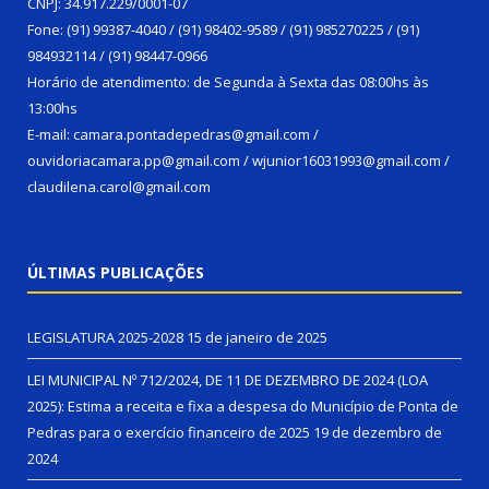
CNPJ: 34.917.229/0001-07
Fone: (91) 99387-4040 / (91) 98402-9589 / (91) 985270225 / (91)
984932114 / (91) 98447-0966
Horário de atendimento: de Segunda à Sexta das 08:00hs às
13:00hs
E-mail: camara.pontadepedras@gmail.com /
ouvidoriacamara.pp@gmail.com / wjunior16031993@gmail.com /
claudilena.carol@gmail.com
ÚLTIMAS PUBLICAÇÕES
LEGISLATURA 2025-2028
15 de janeiro de 2025
LEI MUNICIPAL Nº 712/2024, DE 11 DE DEZEMBRO DE 2024 (LOA
2025): Estima a receita e fixa a despesa do Município de Ponta de
Pedras para o exercício financeiro de 2025
19 de dezembro de
2024