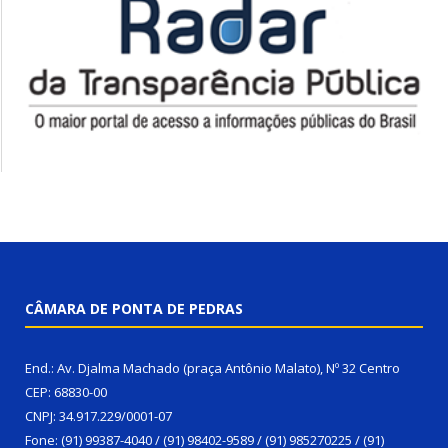
CÂMARA DE PONTA DE PEDRAS
End.: Av. Djalma Machado (praça Antônio Malato), Nº 32 Centro
CEP: 68830-00
CNPJ: 34.917.229/0001-07
Fone: (91) 99387-4040 / (91) 98402-9589 / (91) 985270225 / (91)