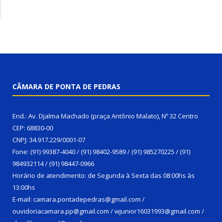
CÂMARA DE PONTA DE PEDRAS
End.: Av. Djalma Machado (praça Antônio Malato), Nº 32 Centro
CEP: 68830-00
CNPJ: 34.917.229/0001-07
Fone: (91) 99387-4040 / (91) 98402-9589 / (91) 985270225 / (91)
984932114 / (91) 98447-0966
Horário de atendimento: de Segunda à Sexta das 08:00hs às
13:00hs
E-mail: camara.pontadepedras@gmail.com /
ouvidoriacamara.pp@gmail.com / wjunior16031993@gmail.com /