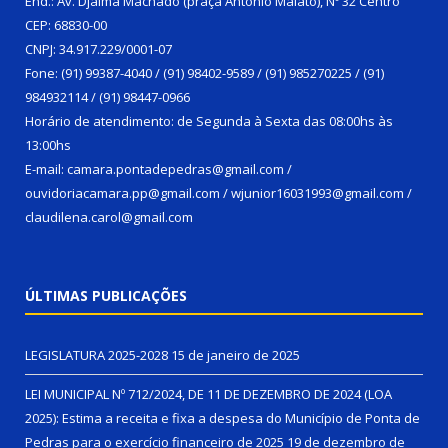
End.: Av. Djalma Machado (praça Antônio Malato), Nº 32 Centro
CEP: 68830-00
CNPJ: 34.917.229/0001-07
Fone: (91) 99387-4040 / (91) 98402-9589 / (91) 985270225 / (91)
984932114 / (91) 98447-0966
Horário de atendimento: de Segunda à Sexta das 08:00hs às
13:00hs
E-mail: camara.pontadepedras@gmail.com /
ouvidoriacamara.pp@gmail.com / wjunior16031993@gmail.com /
claudilena.carol@gmail.com
ÚLTIMAS PUBLICAÇÕES
LEGISLATURA 2025-2028
15 de janeiro de 2025
LEI MUNICIPAL Nº 712/2024, DE 11 DE DEZEMBRO DE 2024 (LOA
2025): Estima a receita e fixa a despesa do Município de Ponta de
Pedras para o exercício financeiro de 2025
19 de dezembro de