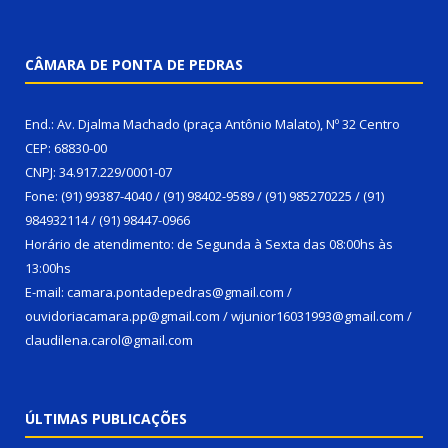
CÂMARA DE PONTA DE PEDRAS
End.: Av. Djalma Machado (praça Antônio Malato), Nº 32 Centro
CEP: 68830-00
CNPJ: 34.917.229/0001-07
Fone: (91) 99387-4040 / (91) 98402-9589 / (91) 985270225 / (91)
984932114 / (91) 98447-0966
Horário de atendimento: de Segunda à Sexta das 08:00hs às
13:00hs
E-mail: camara.pontadepedras@gmail.com /
ouvidoriacamara.pp@gmail.com / wjunior16031993@gmail.com /
claudilena.carol@gmail.com
ÚLTIMAS PUBLICAÇÕES