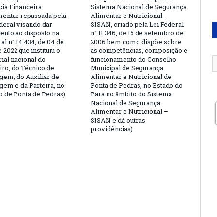
cia Financeira
Sistema Nacional de Segurança
entar repassada pela
Alimentar e Nutricional –
deral visando dar
SISAN, criado pela Lei Federal
nto ao disposto na
n° 11.346, de 15 de setembro de
al n° 14.434, de 04 de
2006 bem como dispõe sobre
 2022 que instituiu o
as competências, composição e
rial nacional do
funcionamento do Conselho
ro, do Técnico de
Municipal de Segurança
em, do Auxiliar de
Alimentar e Nutricional de
em e da Parteira, no
Ponta de Pedras, no Estado do
o de Ponta de Pedras)
Pará no âmbito do Sistema
Nacional de Segurança
Alimentar e Nutricional –
SISAN e dá outras
providências)