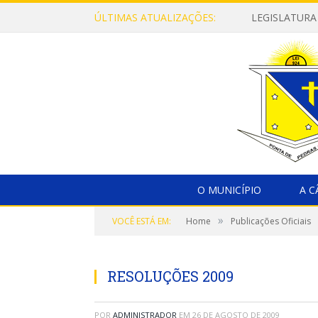
ÚLTIMAS ATUALIZAÇÕES:
LEGISLATURA
O MUNICÍPIO
A 
»
VOCÊ ESTÁ EM:
Home
Publicações Oficiais
RESOLUÇÕES 2009
POR
ADMINISTRADOR
EM
26 DE AGOSTO DE 2009