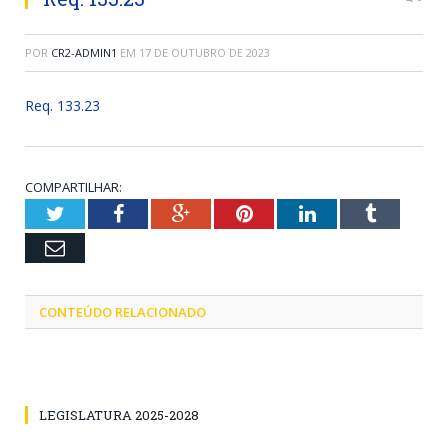
POR
CR2-ADMIN1
EM
17 DE OUTUBRO DE 2023
Req. 133.23
COMPARTILHAR:
Twitter
Facebook
Google+
Pinterest
LinkedIn
Tumblr
Email
CONTEÚDO RELACIONADO
LEGISLATURA 2025-2028