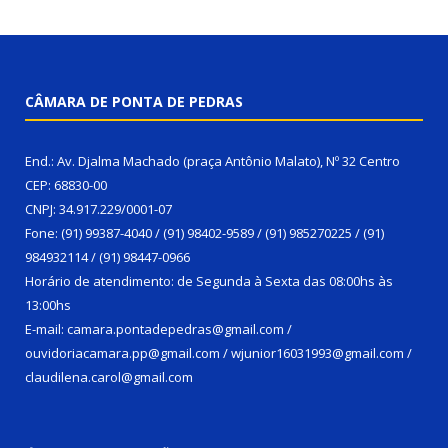
CÂMARA DE PONTA DE PEDRAS
End.: Av. Djalma Machado (praça Antônio Malato), Nº 32 Centro
CEP: 68830-00
CNPJ: 34.917.229/0001-07
Fone: (91) 99387-4040 / (91) 98402-9589 / (91) 985270225 / (91)
984932114 / (91) 98447-0966
Horário de atendimento: de Segunda à Sexta das 08:00hs às
13:00hs
E-mail: camara.pontadepedras@gmail.com /
ouvidoriacamara.pp@gmail.com / wjunior16031993@gmail.com /
claudilena.carol@gmail.com