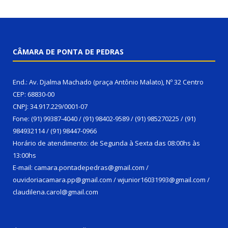
CÂMARA DE PONTA DE PEDRAS
End.: Av. Djalma Machado (praça Antônio Malato), Nº 32 Centro
CEP: 68830-00
CNPJ: 34.917.229/0001-07
Fone: (91) 99387-4040 / (91) 98402-9589 / (91) 985270225 / (91)
984932114 / (91) 98447-0966
Horário de atendimento: de Segunda à Sexta das 08:00hs às
13:00hs
E-mail: camara.pontadepedras@gmail.com /
ouvidoriacamara.pp@gmail.com / wjunior16031993@gmail.com /
claudilena.carol@gmail.com