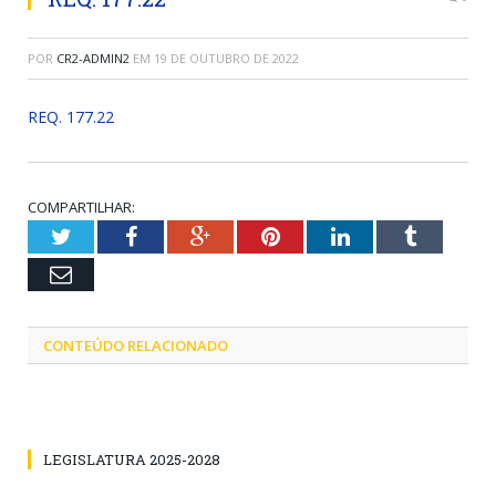
POR
CR2-ADMIN2
EM
19 DE OUTUBRO DE 2022
REQ. 177.22
COMPARTILHAR:
Twitter
Facebook
Google+
Pinterest
LinkedIn
Tumblr
Email
CONTEÚDO RELACIONADO
LEGISLATURA 2025-2028