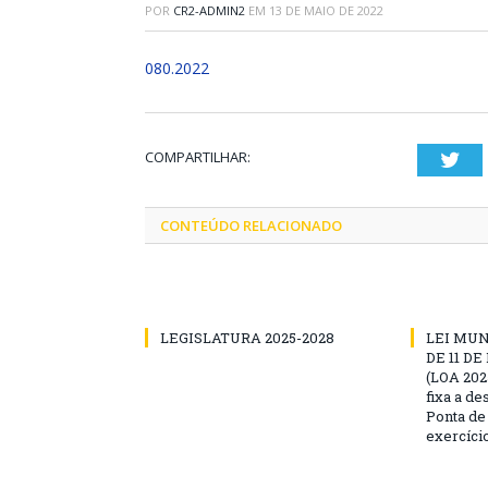
POR
CR2-ADMIN2
EM
13 DE MAIO DE 2022
080.2022
COMPARTILHAR:
Twi
CONTEÚDO RELACIONADO
LEGISLATURA 2025-2028
LEI MUNI
DE 11 D
(LOA 2025
fixa a d
Ponta de
exercíci