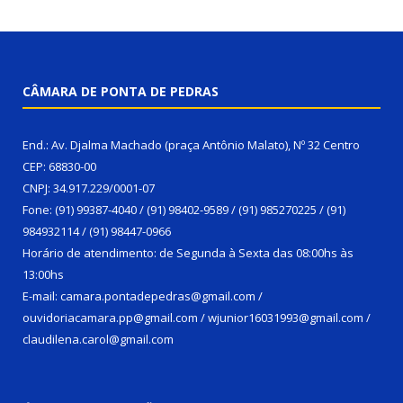
CÂMARA DE PONTA DE PEDRAS
End.: Av. Djalma Machado (praça Antônio Malato), Nº 32 Centro
CEP: 68830-00
CNPJ: 34.917.229/0001-07
Fone: (91) 99387-4040 / (91) 98402-9589 / (91) 985270225 / (91)
984932114 / (91) 98447-0966
Horário de atendimento: de Segunda à Sexta das 08:00hs às
13:00hs
E-mail: camara.pontadepedras@gmail.com /
ouvidoriacamara.pp@gmail.com / wjunior16031993@gmail.com /
claudilena.carol@gmail.com