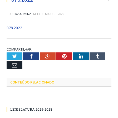
POR
CR2-ADMIN2
EM
13 DE MAIO DE 2022
078.2022
COMPARTILHAR:
Twitter
Facebook
Google+
Pinterest
LinkedIn
Tumblr
Email
CONTEÚDO RELACIONADO
LEGISLATURA 2025-2028