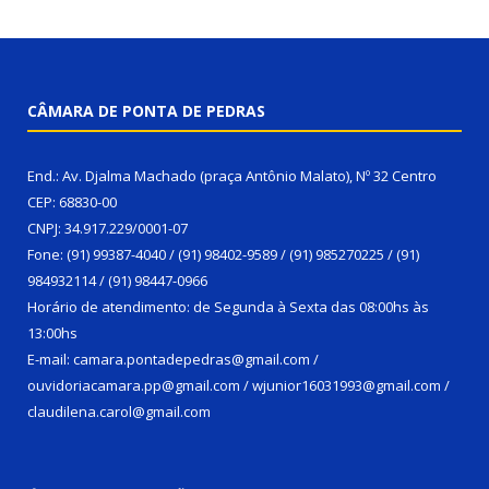
CÂMARA DE PONTA DE PEDRAS
End.: Av. Djalma Machado (praça Antônio Malato), Nº 32 Centro
CEP: 68830-00
CNPJ: 34.917.229/0001-07
Fone: (91) 99387-4040 / (91) 98402-9589 / (91) 985270225 / (91)
984932114 / (91) 98447-0966
Horário de atendimento: de Segunda à Sexta das 08:00hs às
13:00hs
E-mail: camara.pontadepedras@gmail.com /
ouvidoriacamara.pp@gmail.com / wjunior16031993@gmail.com /
claudilena.carol@gmail.com