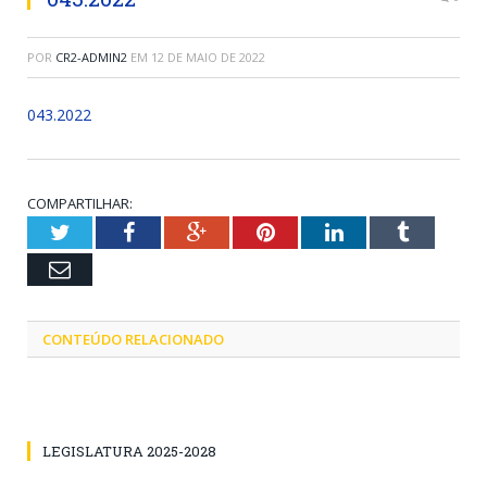
POR
CR2-ADMIN2
EM
12 DE MAIO DE 2022
043.2022
COMPARTILHAR:
Twitter
Facebook
Google+
Pinterest
LinkedIn
Tumblr
Email
CONTEÚDO RELACIONADO
LEGISLATURA 2025-2028