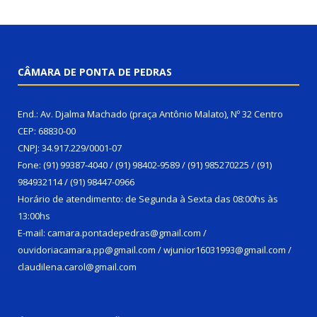
CÂMARA DE PONTA DE PEDRAS
End.: Av. Djalma Machado (praça Antônio Malato), Nº 32 Centro
CEP: 68830-00
CNPJ: 34.917.229/0001-07
Fone: (91) 99387-4040 / (91) 98402-9589 / (91) 985270225 / (91)
984932114 / (91) 98447-0966
Horário de atendimento: de Segunda à Sexta das 08:00hs às
13:00hs
E-mail: camara.pontadepedras@gmail.com /
ouvidoriacamara.pp@gmail.com / wjunior16031993@gmail.com /
claudilena.carol@gmail.com