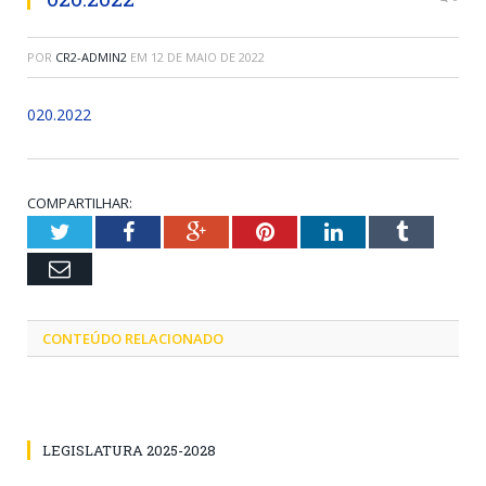
POR
CR2-ADMIN2
EM
12 DE MAIO DE 2022
020.2022
COMPARTILHAR:
Twitter
Facebook
Google+
Pinterest
LinkedIn
Tumblr
Email
CONTEÚDO RELACIONADO
LEGISLATURA 2025-2028