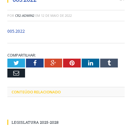
POR
CR2-ADMIN2
EM
12 DE MAIO DE 2022
005.2022
COMPARTILHAR:
Twitter
Facebook
Google+
Pinterest
LinkedIn
Tumblr
Email
CONTEÚDO RELACIONADO
LEGISLATURA 2025-2028