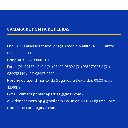
CÂMARA DE PONTA DE PEDRAS
End.: Av. Djalma Machado (praça Antônio Malato), Nº 32 Centro
CEP: 68830-00
CNPJ: 34.917.229/0001-07
Fone: (91) 99387-4040 / (91) 98402-9589 / (91) 985270225 / (91)
984932114 / (91) 98447-0966
Horário de atendimento: de Segunda à Sexta das 08:00hs às
13:00hs
E-mail: camara.pontadepedras@gmail.com /
ouvidoriacamara.pp@gmail.com / wjunior16031993@gmail.com /
claudilena.carol@gmail.com