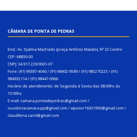
CÂMARA DE PONTA DE PEDRAS
End.: Av. Djalma Machado (praça Antônio Malato), Nº 32 Centro
CEP: 68830-00
CNPJ: 34.917.229/0001-07
Fone: (91) 99387-4040 / (91) 98402-9589 / (91) 985270225 / (91)
984932114 / (91) 98447-0966
Horário de atendimento: de Segunda à Sexta das 08:00hs às
13:00hs
E-mail: camara.pontadepedras@gmail.com /
ouvidoriacamara.pp@gmail.com / wjunior16031993@gmail.com /
claudilena.carol@gmail.com