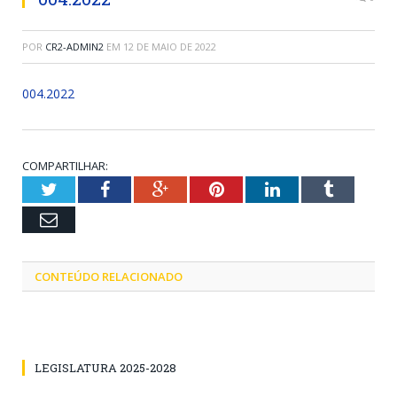
POR
CR2-ADMIN2
EM
12 DE MAIO DE 2022
004.2022
COMPARTILHAR:
Twitter
Facebook
Google+
Pinterest
LinkedIn
Tumblr
Email
CONTEÚDO RELACIONADO
LEGISLATURA 2025-2028