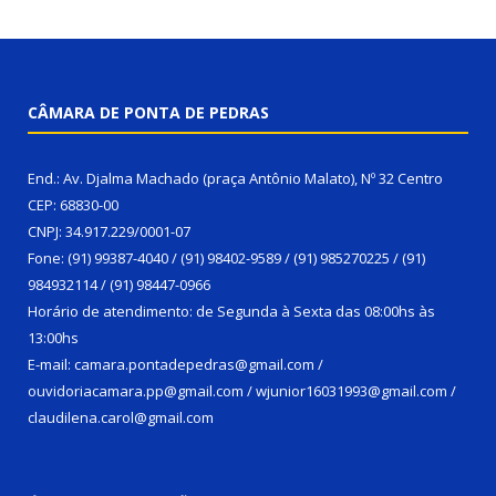
CÂMARA DE PONTA DE PEDRAS
End.: Av. Djalma Machado (praça Antônio Malato), Nº 32 Centro
CEP: 68830-00
CNPJ: 34.917.229/0001-07
Fone: (91) 99387-4040 / (91) 98402-9589 / (91) 985270225 / (91)
984932114 / (91) 98447-0966
Horário de atendimento: de Segunda à Sexta das 08:00hs às
13:00hs
E-mail: camara.pontadepedras@gmail.com /
ouvidoriacamara.pp@gmail.com / wjunior16031993@gmail.com /
claudilena.carol@gmail.com