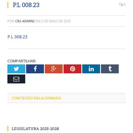
P.L 008.23
0
POR
CR2-ADMIN2
EM
2 DE MAIO DE 2023
P.L 008.23
COMPARTILHAR:
Twitter
Facebook
Google+
Pinterest
LinkedIn
Tumblr
Email
CONTEÚDO RELACIONADO
LEGISLATURA 2025-2028