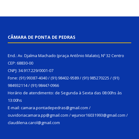
CÂMARA DE PONTA DE PEDRAS
End.: Av. Djalma Machado (praça Antônio Malato), Nº 32 Centro
CEP: 68830-00
CNPJ: 34.917.229/0001-07
Fone: (91) 99387-4040 / (91) 98402-9589 / (91) 985270225 / (91)
984932114 / (91) 98447-0966
Horário de atendimento: de Segunda à Sexta das 08:00hs às
13:00hs
E-mail: camara.pontadepedras@gmail.com /
ouvidoriacamara.pp@gmail.com / wjunior16031993@gmail.com /
claudilena.carol@gmail.com