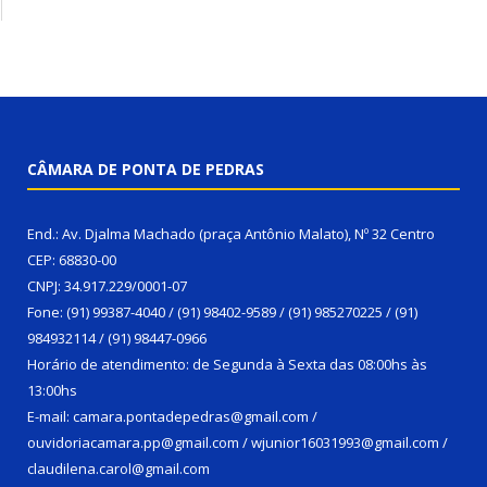
CÂMARA DE PONTA DE PEDRAS
End.: Av. Djalma Machado (praça Antônio Malato), Nº 32 Centro
CEP: 68830-00
CNPJ: 34.917.229/0001-07
Fone: (91) 99387-4040 / (91) 98402-9589 / (91) 985270225 / (91)
984932114 / (91) 98447-0966
Horário de atendimento: de Segunda à Sexta das 08:00hs às
13:00hs
E-mail: camara.pontadepedras@gmail.com /
ouvidoriacamara.pp@gmail.com / wjunior16031993@gmail.com /
claudilena.carol@gmail.com