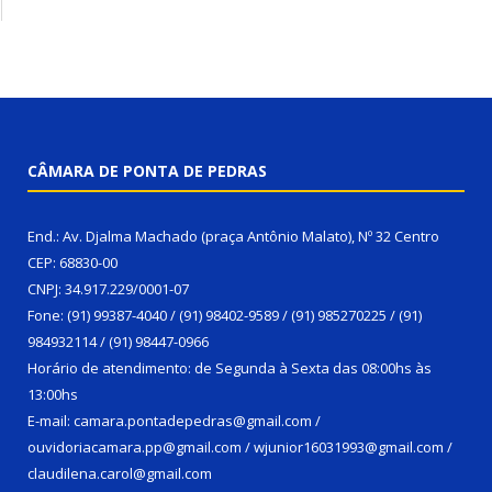
CÂMARA DE PONTA DE PEDRAS
End.: Av. Djalma Machado (praça Antônio Malato), Nº 32 Centro
CEP: 68830-00
CNPJ: 34.917.229/0001-07
Fone: (91) 99387-4040 / (91) 98402-9589 / (91) 985270225 / (91)
984932114 / (91) 98447-0966
Horário de atendimento: de Segunda à Sexta das 08:00hs às
13:00hs
E-mail: camara.pontadepedras@gmail.com /
ouvidoriacamara.pp@gmail.com / wjunior16031993@gmail.com /
claudilena.carol@gmail.com