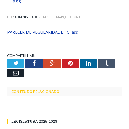
ass
POR
ADMINISTRADOR
EM
11 DE MARÇO DE 2021
PARECER DE REGULARIDADE - CI ass
COMPARTILHAR:
Twitter
Facebook
Google+
Pinterest
LinkedIn
Tumblr
Email
CONTEÚDO RELACIONADO
LEGISLATURA 2025-2028