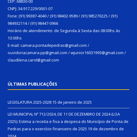
CEP: 68830-00
CNPJ: 34.917.229/0001-07
Fone: (91) 99387-4040 / (91) 98402-9589 / (91) 985270225 / (91)
984932114 / (91) 98447-0966
Horário de atendimento: de Segunda à Sexta das 08:00hs às
13:00hs
E-mail: camara.pontadepedras@gmail.com /
ouvidoriacamara.pp@gmail.com / wjunior16031993@gmail.com /
claudilena.carol@gmail.com
ÚLTIMAS PUBLICAÇÕES
LEGISLATURA 2025-2028
15 de janeiro de 2025
LEI MUNICIPAL Nº 712/2024, DE 11 DE DEZEMBRO DE 2024 (LOA
2025): Estima a receita e fixa a despesa do Município de Ponta de
Pedras para o exercício financeiro de 2025
19 de dezembro de
2024