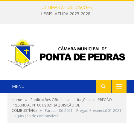
ÚLTIMAS ATUALIZAÇÕES:
LEGISLATURA 2025-2028
MENU
»
»
»
Home
Publicações Oficiais
Licitações
PREGÃO
PRESENCIAL Nº 001/2021 (AQUISIÇÃO DE
»
COMBUSTÍVEL)
Parecer 06-2021 – Pregao Presencial 01-2021
– aquisição de combustível