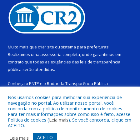
Muito mais que
criar site
ou
sistema para prefeituras
!
Realizamos uma
assessoria
completa, onde garantimos em
contrato que todas as exigências das
leis de transparência
pública
serão atendidas.
Conheça o
PNTP
e o
Radar da Transparência Pública
Nós usamos cookies para melhorar sua experiência de
navegação no portal. Ao utilizar nosso portal, você
concorda com a política de monitoramento de cookies.
Para ter mais informações sobre como isso é feito, acesse
Todos os direitos reservados a Câmara Municipal de Ponta de
Política de cookies (
Leia mais
). Se você concorda, clique em
Pedras.
ACEITO.
Mapa do Site
Acessar Área Administrativa
ACEITO
Leia mais