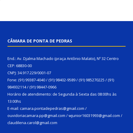
CÂMARA DE PONTA DE PEDRAS
End.: Av. Djalma Machado (praça Antônio Malato), Nº 32 Centro
CEP: 68830-00
CNPJ: 34.917.229/0001-07
Fone: (91) 99387-4040 / (91) 98402-9589 / (91) 985270225 / (91)
984932114 / (91) 98447-0966
Horário de atendimento: de Segunda à Sexta das 08:00hs às
13:00hs
E-mail: camara.pontadepedras@gmail.com /
ouvidoriacamara.pp@gmail.com / wjunior16031993@gmail.com /
claudilena.carol@gmail.com