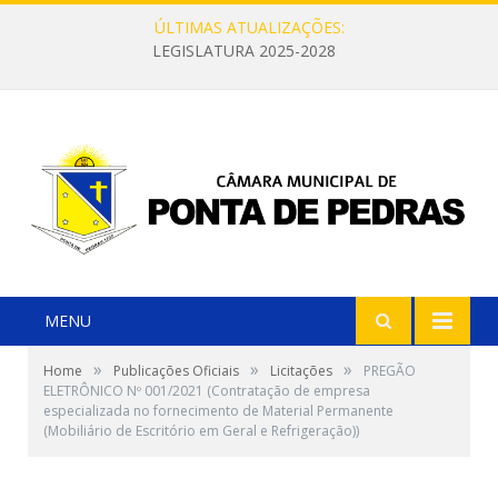
ÚLTIMAS ATUALIZAÇÕES:
LEGISLATURA 2025-2028
MENU
»
»
»
Home
Publicações Oficiais
Licitações
PREGÃO
ELETRÔNICO Nº 001/2021 (Contratação de empresa
especializada no fornecimento de Material Permanente
(Mobiliário de Escritório em Geral e Refrigeração))