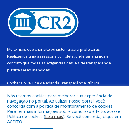
Muito mais que
criar site
ou
sistema para prefeituras
!
Realizamos uma
assessoria
completa, onde garantimos em
contrato que todas as exigências das
leis de transparência
pública
serão atendidas.
Conheça o
PNTP
e o
Radar da Transparência Pública
Nós usamos cookies para melhorar sua experiência de
navegação no portal. Ao utilizar nosso portal, você
concorda com a política de monitoramento de cookies.
Para ter mais informações sobre como isso é feito, acesse
Todos os direitos reservados a Câmara Municipal de Ponta de
Política de cookies (
Leia mais
). Se você concorda, clique em
Pedras.
ACEITO.