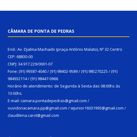
CÂMARA DE PONTA DE PEDRAS
End.: Av. Djalma Machado (praça Antônio Malato), Nº 32 Centro
CEP: 68830-00
CNPJ: 34.917.229/0001-07
Fone: (91) 99387-4040 / (91) 98402-9589 / (91) 985270225 / (91)
984932114 / (91) 98447-0966
Horário de atendimento: de Segunda à Sexta das 08:00hs às
13:00hs
E-mail: camara.pontadepedras@gmail.com /
ouvidoriacamara.pp@gmail.com / wjunior16031993@gmail.com /
claudilena.carol@gmail.com