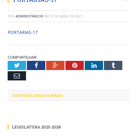
POR
ADMINISTRADOR
EM
13 DE ABRIL DE 2021
PORTARIAS-17
COMPARTILHAR:
Twitter
Facebook
Google+
Pinterest
LinkedIn
Tumblr
Email
CONTEÚDO RELACIONADO
LEGISLATURA 2025-2028