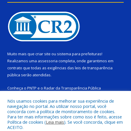
Muito mais que
criar site
ou
sistema para prefeituras
!
Realizamos uma
assessoria
completa, onde garantimos em
contrato que todas as exigências das
leis de transparência
pública
serão atendidas.
Conheça o
PNTP
e o
Radar da Transparência Pública
Nós usamos cookies para melhorar sua experiência de
navegação no portal. Ao utilizar nosso portal, você
concorda com a política de monitoramento de cookies.
Para ter mais informações sobre como isso é feito, acesse
Todos os direitos reservados a Câmara Municipal de Ponta de
Política de cookies (
Leia mais
). Se você concorda, clique em
Pedras.
ACEITO.