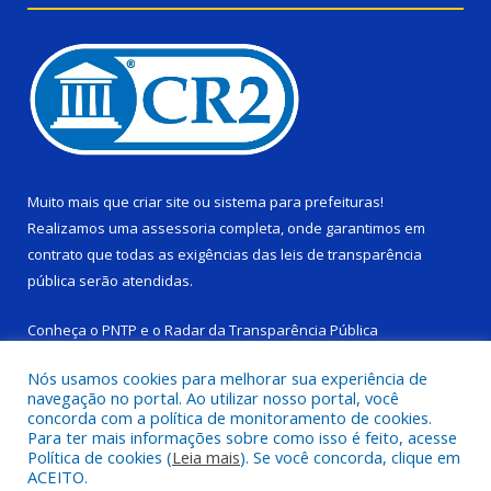
Muito mais que
criar site
ou
sistema para prefeituras
!
Realizamos uma
assessoria
completa, onde garantimos em
contrato que todas as exigências das
leis de transparência
pública
serão atendidas.
Conheça o
PNTP
e o
Radar da Transparência Pública
Nós usamos cookies para melhorar sua experiência de
navegação no portal. Ao utilizar nosso portal, você
concorda com a política de monitoramento de cookies.
Para ter mais informações sobre como isso é feito, acesse
Todos os direitos reservados a Câmara Municipal de Ponta de
Política de cookies (
Leia mais
). Se você concorda, clique em
Pedras.
ACEITO.